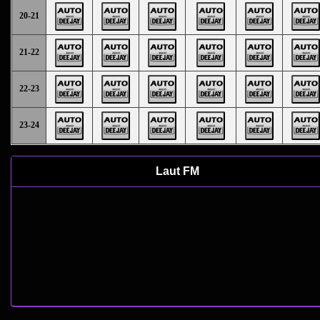
20-21
21-22
22-23
23-24
Laut FM