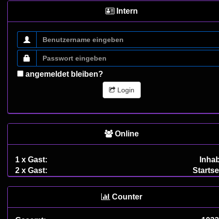
Intern
angemeldet bleiben?
Login
Online
1 x Gast:
Inha
2 x Gast:
Startse
Counter